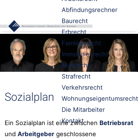
Abfindungsrechner
Baurecht
Erbrecht
Familienrecht
Immobilienrecht
Mietrecht
Strafrecht
Verkehrsrecht
Sozialplan
Wohnungseigentumsrecht
Die Mitarbeiter
Kontakt
Ein Sozialplan ist eine zwischen
Betriebsrat
und
Arbeitgeber
geschlossene