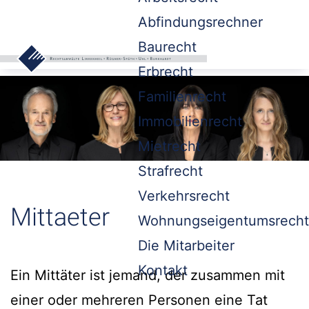
Abfindungsrechner
Baurecht
Erbrecht
Familienrecht
Immobilienrecht
Mietrecht
Strafrecht
Verkehrsrecht
Mittaeter
Wohnungseigentumsrecht
Die Mitarbeiter
Kontakt
Ein Mittäter ist jemand, der zusammen mit
einer oder mehreren Personen eine Tat