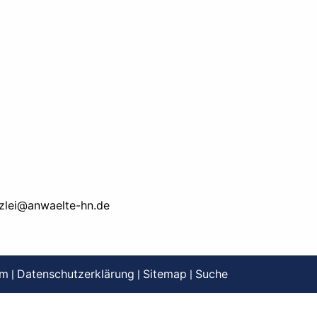
zlei@anwaelte-hn.de
um
Datenschutzerklärung
Sitemap
Suche
|
|
|