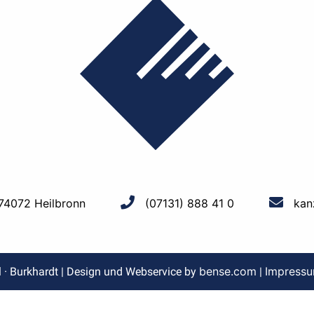
 74072 Heilbronn
(07131) 888 41 0
kan
bense.com
Impress
l · Burkhardt | Design und Webservice by
|