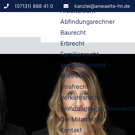
Leistungen
(07131) 888 41 0
kanzlei@anwaelte-hn.de
Arbeitsrecht
Abfindungsrechner
Baurecht
Erbrecht
Familienrecht
Immobilienrecht
Mietrecht
Strafrecht
Verkehrsrecht
Wohnungseigentumsrecht
Die Mitarbeiter
Kontakt