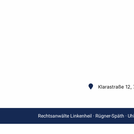
Klarastraße 12,
Rechtsanwälte Linkenheil · Rügner-Späth · Uh