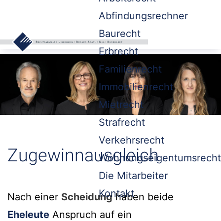
Abfindungsrechner
Baurecht
Erbrecht
Familienrecht
Immobilienrecht
Mietrecht
Strafrecht
Verkehrsrecht
Zugewinnausgleich
Wohnungseigentumsrecht
Die Mitarbeiter
Kontakt
Nach einer
Scheidung
haben beide
Eheleute
Anspruch auf ein