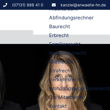
Leistungen
(07131) 888 41 0
kanzlei@anwaelte-hn.de
Arbeitsrecht
Abfindungsrechner
Baurecht
Erbrecht
Familienrecht
Immobilienrecht
Mietrecht
Strafrecht
Verkehrsrecht
Wohnungseigentumsrecht
Die Mitarbeiter
Kontakt