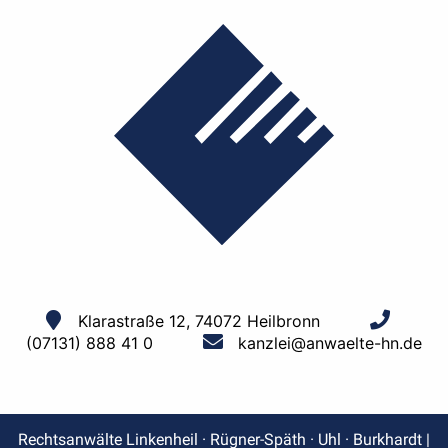
Klarastraße 12, 74072 Heilbronn
(07131) 888 41 0
kanzlei@anwaelte-hn.de
Rechtsanwälte Linkenheil · Rügner-Späth · Uhl · Burkhardt |