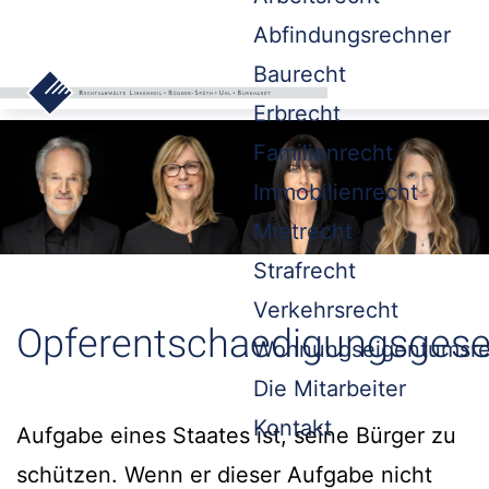
Abfindungsrechner
Baurecht
Erbrecht
Familienrecht
Immobilienrecht
Mietrecht
Strafrecht
Verkehrsrecht
Opferentschaedigungsgese
Wohnungseigentumsre
Die Mitarbeiter
Kontakt
Aufgabe eines Staates ist, seine Bürger zu
schützen. Wenn er dieser Aufgabe nicht