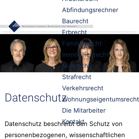
Abfindungsrechner
Baurecht
Erbrecht
Familienrecht
Immobilienrecht
Mietrecht
Strafrecht
Verkehrsrecht
Datenschutz
Wohnungseigentumsrecht
Die Mitarbeiter
Kontakt
Datenschutz beschreibt den Schutz von
personenbezogenen, wissenschaftlichen