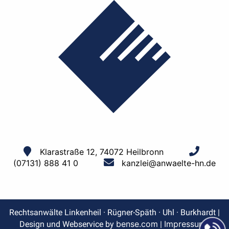
Klarastraße 12, 74072 Heilbronn
(07131) 888 41 0
kanzlei@anwaelte-hn.de
Rechtsanwälte Linkenheil · Rügner-Späth · Uhl · Burkhardt |
bense.com
Impressum
Design und Webservice by
|
|