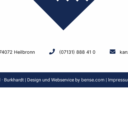
 74072 Heilbronn
(07131) 888 41 0
kan
bense.com
Impress
l · Burkhardt | Design und Webservice by
|