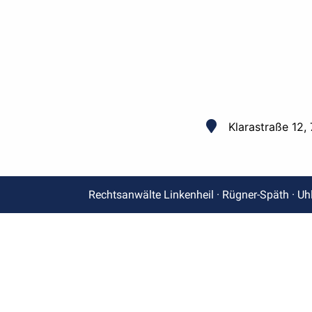
Klarastraße 12,
Rechtsanwälte Linkenheil · Rügner-Späth · Uh