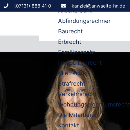
Leistungen
(07131) 888 41 0
kanzlei@anwaelte-hn.de
Arbeitsrecht
Abfindungsrechner
Baurecht
Erbrecht
Familienrecht
Immobilienrecht
Mietrecht
Strafrecht
Verkehrsrecht
Wohnungseigentumsrecht
Die Mitarbeiter
Kontakt