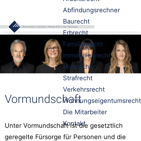
Abfindungsrechner
Baurecht
Erbrecht
Familienrecht
Immobilienrecht
Mietrecht
Strafrecht
Verkehrsrecht
Vormundschaft
Wohnungseigentumsrecht
Die Mitarbeiter
Kontakt
Unter Vormundschaft ist die gesetztlich
geregelte Fürsorge für Personen und die