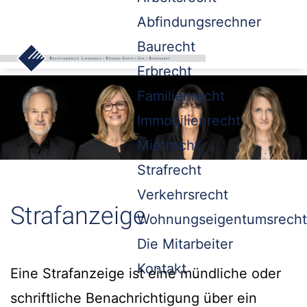
Abfindungsrechner
Baurecht
Erbrecht
Familienrecht
Immobilienrecht
Mietrecht
Strafrecht
Verkehrsrecht
Strafanzeige
Wohnungseigentumsrecht
Die Mitarbeiter
Kontakt
Eine Strafanzeige ist eine mündliche oder
schriftliche Benachrichtigung über ein