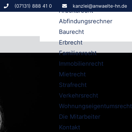
Leistungen
(07131) 888 41 0
kanzlei@anwaelte-hn.de
Arbeitsrecht
Abfindungsrechner
Baurecht
Erbrecht
Familienrecht
Immobilienrecht
Mietrecht
Strafrecht
Verkehrsrecht
Wohnungseigentumsrecht
Die Mitarbeiter
Kontakt