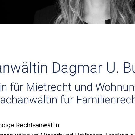
nwältin Dagmar U. B
in für Mietrecht und Wohnu
achanwältin für Familienrec
ndige Rechtsanwältin