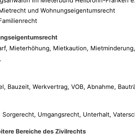
ngsanwältin im Mieterbund Heilbronn-Franken e
 Mietrecht und Wohnungseigentumsrecht
Familienrecht
ungseigentumsrecht
rf, Mieterhöhung, Mietkaution, Mietminderung,
.
l, Bauzeit, Werkvertrag, VOB, Abnahme, Bautr
Sorgerecht, Umgangsrecht, Unterhalt, Vatersch
tere Bereiche des Zivilrechts