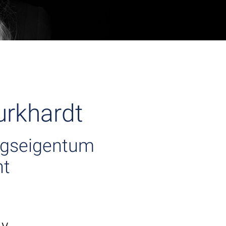
urkhardt
ngseigentum
ht