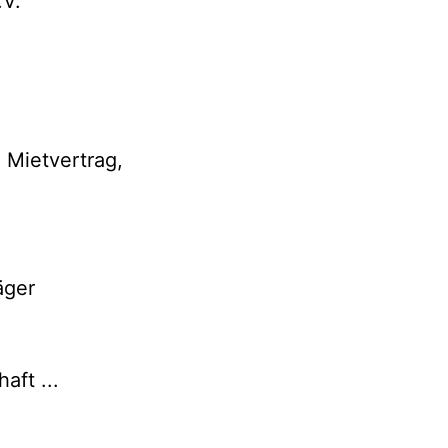
.V.
 Mietvertrag,
äger
aft ...