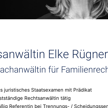
anwältin Elke Rügne
achanwältin für Familienrec
s juristisches Staatsexamen mit Prädikat
bstständige Rechtsanwältin tätig
äßig Referentin bei Trennungs- / Scheidungsse