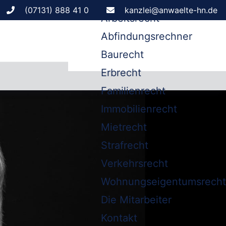
Leistungen
(07131) 888 41 0
kanzlei@anwaelte-hn.de
Arbeitsrecht
Abfindungsrechner
Baurecht
Erbrecht
Familienrecht
Immobilienrecht
Mietrecht
Strafrecht
Verkehrsrecht
Wohnungseigentumsrecht
Die Mitarbeiter
Kontakt