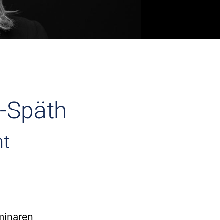
r-Späth
ht
minaren