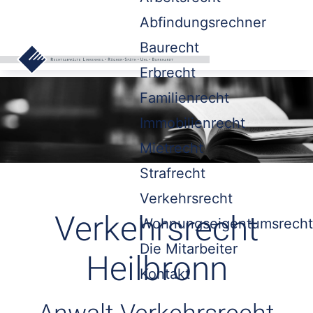
Abfindungsrechner
Baurecht
Erbrecht
Familienrecht
Immobilienrecht
Mietrecht
Strafrecht
Verkehrsrecht
Verkehrsrecht
Wohnungseigentumsrecht
Die Mitarbeiter
Heilbronn
Kontakt