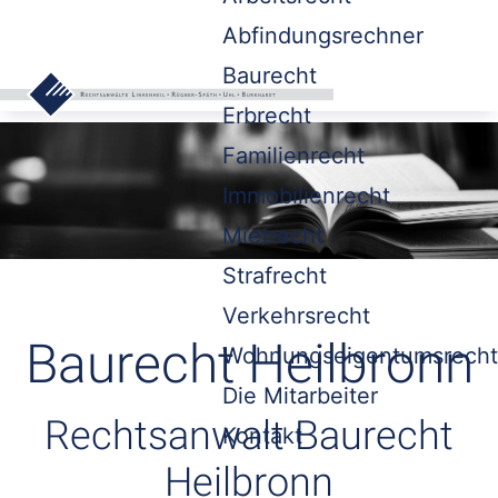
Abfindungsrechner
Baurecht
Erbrecht
Familienrecht
Immobilienrecht
Mietrecht
Strafrecht
Verkehrsrecht
Baurecht Heilbronn
Wohnungseigentumsrecht
Die Mitarbeiter
Rechtsanwalt Baurecht
Kontakt
Heilbronn