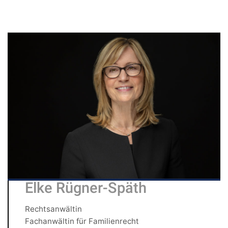
Elke Rügner-Späth
Rechtsanwältin
Fachanwältin für Familienrecht