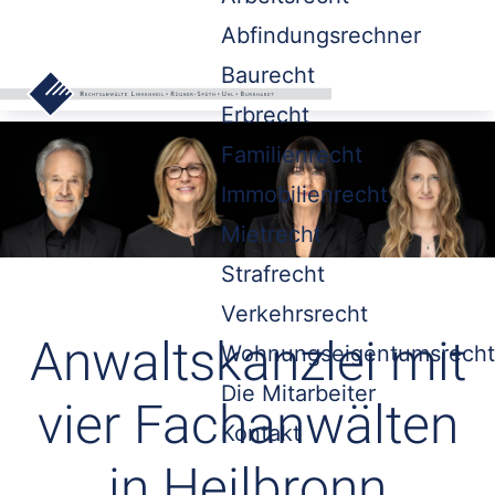
Abfindungsrechner
Baurecht
Erbrecht
Familienrecht
Immobilienrecht
Mietrecht
Strafrecht
Verkehrsrecht
Anwaltskanzlei mit
Wohnungseigentumsrecht
Die Mitarbeiter
vier Fachanwälten
Kontakt
in Heilbronn